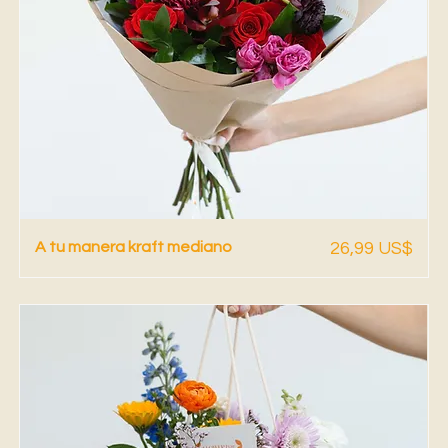
Vista rápida
Precio
A tu manera kraft mediano
26,99 US$