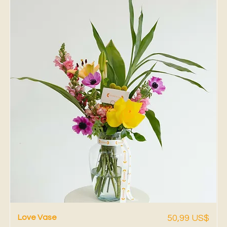
Vista rápida
Precio
Love Vase
50,99 US$