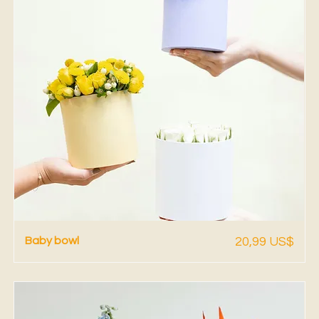
Vista rápida
Precio
Baby bowl
20,99 US$