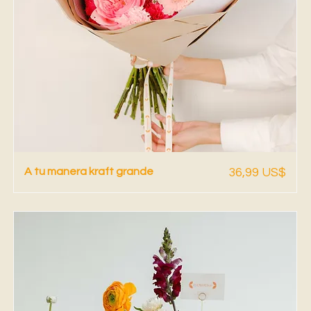
Vista rápida
Precio
A tu manera kraft grande
36,99 US$