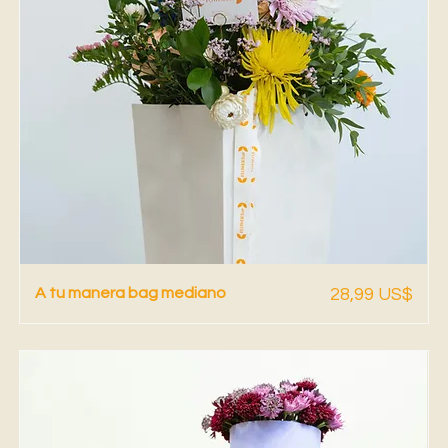
Vista rápida
Precio
A tu manera bag mediano
28,99 US$