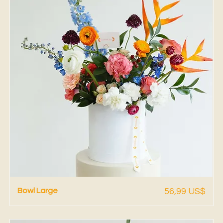
Vista rápida
Precio
Bowl Large
56,99 US$