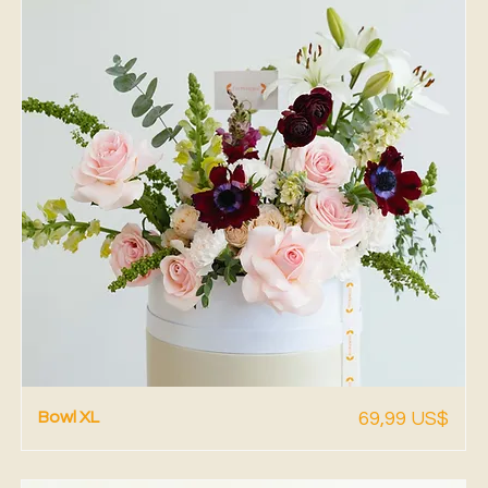
Vista rápida
Precio
Bowl XL
69,99 US$