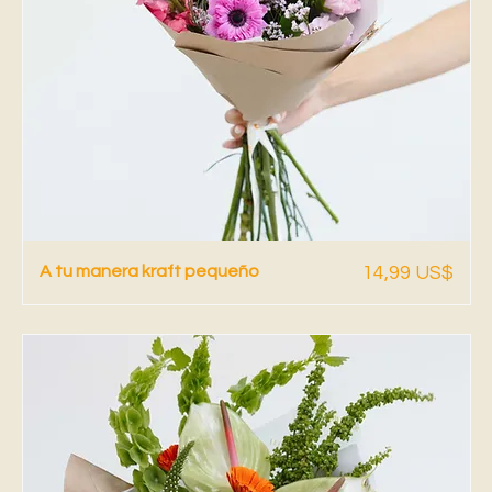
Vista rápida
Precio
A tu manera kraft pequeño
14,99 US$