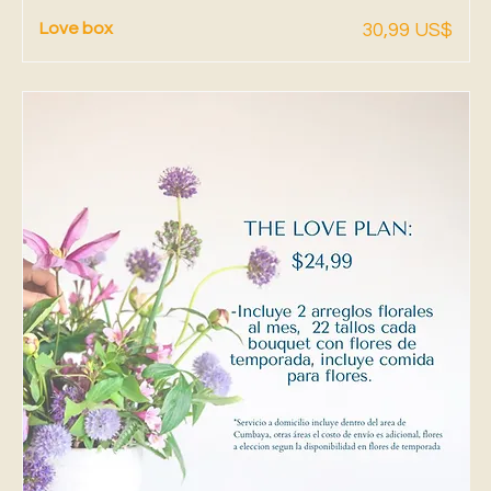
Vista rápida
Precio
Love box
30,99 US$