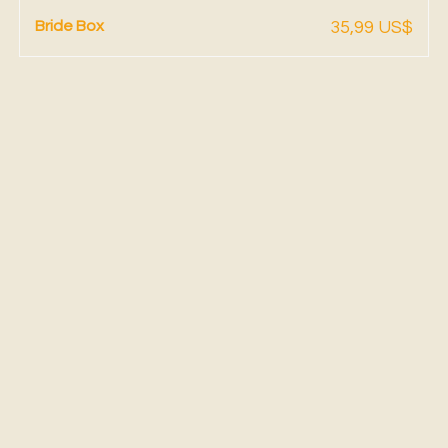
Vista rápida
Precio
Bride Box
35,99 US$