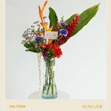
Vista rápida
Precio
Joy Vase
44,99 US$