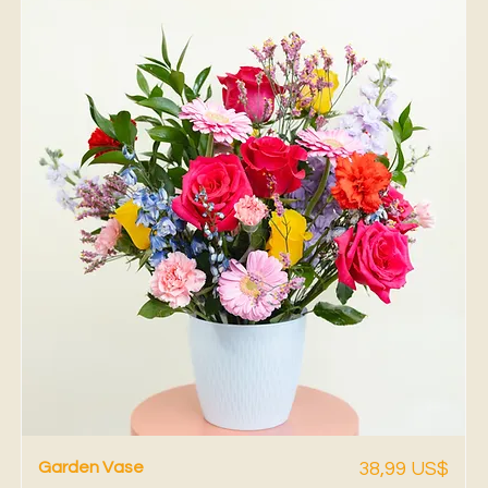
Vista rápida
Precio
Garden Vase
38,99 US$