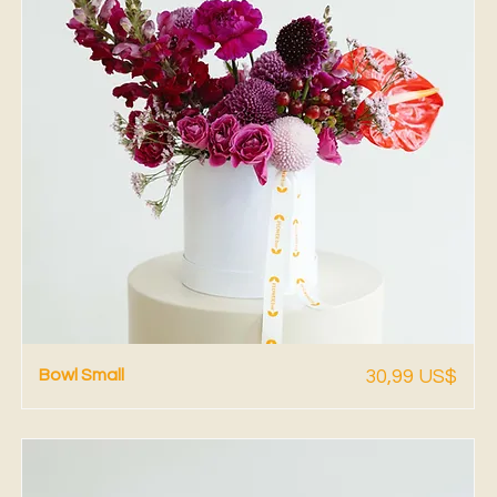
Vista rápida
Precio
Bowl Small
30,99 US$